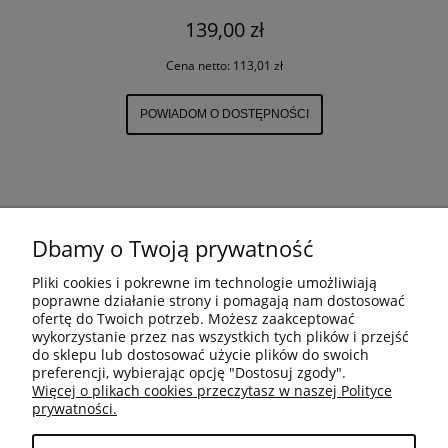
139,00 zł
Cena netto:
113,01 zł
POWIADOM O DOSTĘPNOŚCI
Dbamy o Twoją prywatność
REGULAMIN
Pliki cookies i pokrewne im technologie umożliwiają
poprawne działanie strony i pomagają nam dostosować
ZWROTY
ofertę do Twoich potrzeb. Możesz zaakceptować
wykorzystanie przez nas wszystkich tych plików i przejść
do sklepu lub dostosować użycie plików do swoich
preferencji, wybierając opcję "Dostosuj zgody".
REKLAMACJE
Więcej o plikach cookies przeczytasz w naszej Polityce
prywatności.