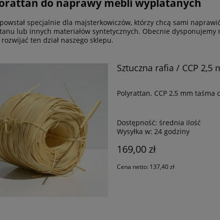
orattan do naprawy mebli wyplatanych
 powstał specjalnie dla majsterkowiczów, którzy chcą sami naprawi
tanu lub innych materiałów syntetycznych. Obecnie dysponujemy ni
jemnik Loom - Naturalny
Tapeta ECO-DESIGN JUTA MARSA
rozwijać ten dział naszego sklepu.
Sztuczna rafia / CCP 2,
340,00 zł
90,40 zł
na regularna:
670,00 zł
Cena regularna:
113,00 zł
Polyrattan. CCP 2,5 mm taśma do
jniższa cena:
670,00 zł
Najniższa cena:
980,00 zł
DO KOSZYKA
DO KOSZYKA
Dostępność:
średnia ilość
Wysyłka w:
24 godziny
169,00 zł
Cena netto:
137,40 zł