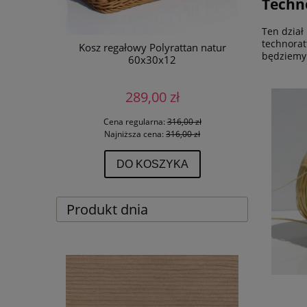
Techn
Ten dział
technorat
przecierany
Kosz regałowy Polyrattan natur
LARS po
będziemy 
60x30x12
289,00 zł
 zł
Cena regularna:
316,00 zł
Ce
 zł
Najniższa cena:
316,00 zł
Na
DO KOSZYKA
Produkt dnia