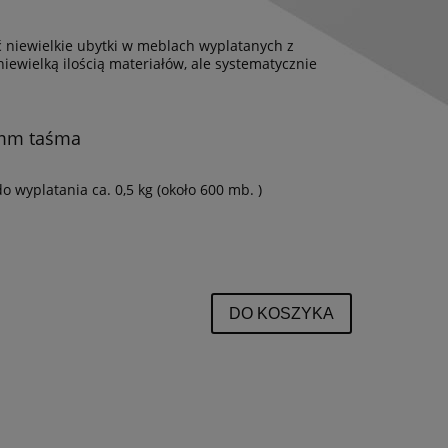
ć niewielkie ubytki w meblach wyplatanych z
ewielką ilością materiałów, ale systematycznie
LA
COLONIAL fotel rattanowy z wysokim
Kosz regałowy 
oparciem
60x3
5 mm taśma
840,00 zł
289,
Cena regularna:
1 980,00 zł
Cena regula
 wyplatania ca. 0,5 kg (około 600 mb. )
Najniższa cena:
840,00 zł
Najniższa ce
DO KOSZYKA
DO KO
DO KOSZYKA