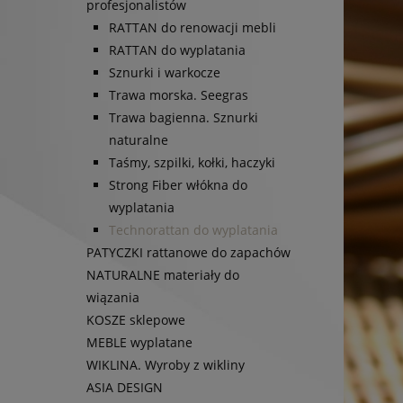
profesjonalistów
RATTAN do renowacji mebli
RATTAN do wyplatania
Sznurki i warkocze
Trawa morska. Seegras
Trawa bagienna. Sznurki
naturalne
Taśmy, szpilki, kołki, haczyki
Strong Fiber włókna do
wyplatania
Technorattan do wyplatania
PATYCZKI rattanowe do zapachów
NATURALNE materiały do
wiązania
KOSZE sklepowe
MEBLE wyplatane
WIKLINA. Wyroby z wikliny
ASIA DESIGN