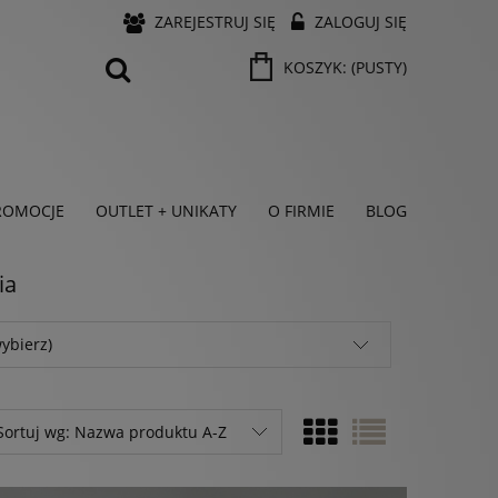
ZAREJESTRUJ SIĘ
ZALOGUJ SIĘ
KOSZYK:
(PUSTY)
ROMOCJE
OUTLET + UNIKATY
O FIRMIE
BLOG
ia
ybierz)
Sortuj wg:
Nazwa produktu A-Z