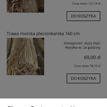
Cena netto:
121,14 zł
DO KOSZYKA
Trawa morska plecionkarska 160 cm
Dostępność:
duża ilość
Wysyłka w:
24 godziny
69,00 zł
Cena netto:
56,10 zł
DO KOSZYKA