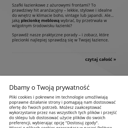
Szafki łazienkowe z ażurowymi frontami? To
prawdziwy hit aranżacyjny – lekkie, stylowe i idealne
do wnętrz w klimacie boho, vintage lub japandi. Ale…
jaką
plecionkę meblową
wybrać, by przetrwała w
wilgotnym środowisku łazienki?
Sprawdź nasze praktyczne porady – i zobacz, które
plecionki najlepiej sprawdzą się w Twojej łazience.
czytaj całość »
Dbamy o Twoją prywatność
REGULAMIN
Pliki cookies i pokrewne im technologie umożliwiają
poprawne działanie strony i pomagają nam dostosować
ZWROTY
ofertę do Twoich potrzeb. Możesz zaakceptować
wykorzystanie przez nas wszystkich tych plików i przejść
do sklepu lub dostosować użycie plików do swoich
preferencji, wybierając opcję "Dostosuj zgody".
REKLAMACJE
Więcej o plikach cookies przeczytasz w naszej Polityce