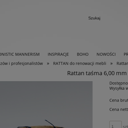
ONISTIC MANNERISM
INSPIRACJE
BOHO
NOWOŚCI
P
»
»
ów i profesjonalistów
RATTAN do renowacji mebli
Ratta
Rattan taśma 6,00 mm 
Dostępno
Wysyłka 
Cena brut
Cena nett
sz