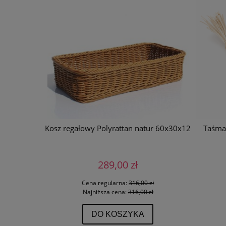
nowy
Kosz regałowy Polyrattan natur 60x30x12
Taśma 
289,00 zł
 zł
Cena regularna:
316,00 zł
ł
Najniższa cena:
316,00 zł
DO KOSZYKA