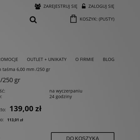
ZAREJESTRUJ SIĘ
ZALOGUJ SIĘ
KOSZYK:
(PUSTY)
ROMOCJE
OUTLET + UNIKATY
O FIRMIE
BLOG
n taśma 6,00 mm /250 gr
/250 gr
ść:
na wyczerpaniu
w:
24 godziny
139,00 zł
to:
o:
113,01 zł
t
DO KOSZYKA