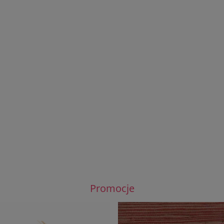
 naprawy siedziska fotela
Tapeta ECO-DESIGN Ramie Grass O
bujanego
GREEN
164,00 zł
159,00 zł
DO KOSZYKA
DO KOSZYKA
Promocje