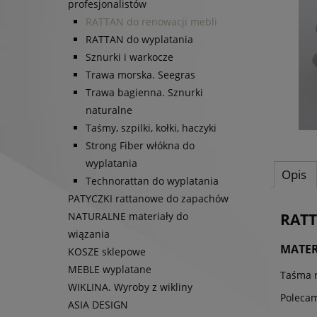
profesjonalistów
RATTAN do renowacji mebli
RATTAN do wyplatania
Sznurki i warkocze
Trawa morska. Seegras
Trawa bagienna. Sznurki
naturalne
Taśmy, szpilki, kołki, haczyki
Strong Fiber włókna do
wyplatania
Opis
Technorattan do wyplatania
PATYCZKI rattanowe do zapachów
RATT
NATURALNE materiały do
wiązania
MATER
KOSZE sklepowe
MEBLE wyplatane
Taśma r
WIKLINA. Wyroby z wikliny
Polecam
ASIA DESIGN