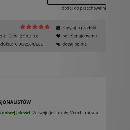
dodaj do przechowalni
zapytaj o produkt
ent:
Gaba 2 Sp.z o.o.
poleć znajomemu
oduktu:
6.00/250/BLUE
dodaj opinię
ESJONALISTÓW
 dobrej jakości
. W zwoju jest około 60 m b. rattanu.