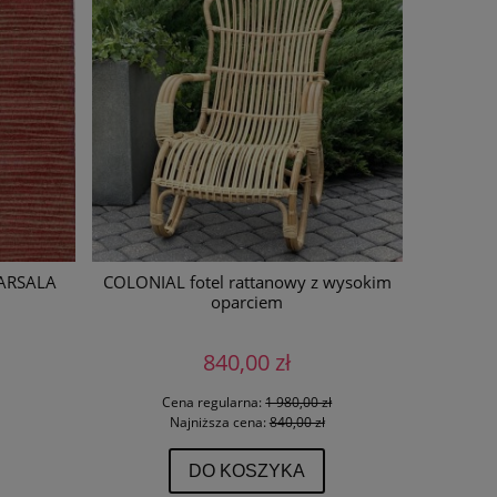
ARSALA
COLONIAL fotel rattanowy z wysokim
Ta
oparciem
840,00 zł
Cena regularna:
1 980,00 zł
Najniższa cena:
840,00 zł
DO KOSZYKA