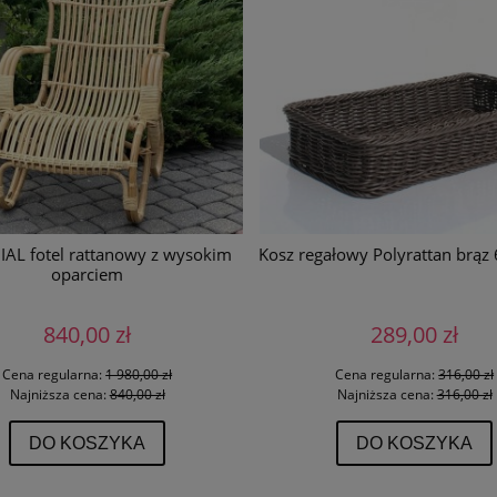
AL fotel rattanowy z wysokim
Kosz regałowy Polyrattan brąz
oparciem
840,00 zł
289,00 zł
Cena regularna:
1 980,00 zł
Cena regularna:
316,00 zł
Najniższa cena:
840,00 zł
Najniższa cena:
316,00 zł
DO KOSZYKA
DO KOSZYKA