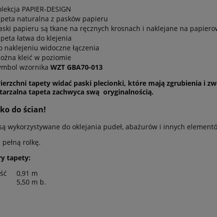
olekcja PAPIER-DESIGN
apeta naturalna z pasków papieru
aski papieru są tkane na ręcznych krosnach i naklejane na papiero
apeta łatwa do klejenia
o naklejeniu widoczne łączenia
ożna kleić w poziomie
ymbol wzornika
WZT GBA70-013
erzchni tapety widać paski plecionki, które mają zgrubienia i zw
arzalna tapeta zachwyca swą oryginalnością.
lko do ścian!
są wykorzystywane do oklejania pudeł, abażurów i innych element
 pełną rolkę.
y tapety:
ość
0,91 m
ć
5,50 m b.