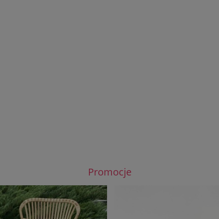
 naprawy siedziska fotela
Tapeta ECO-DESIGN Ramie Grass O
bujanego
GREEN
164,00 zł
159,00 zł
DO KOSZYKA
DO KOSZYKA
Promocje