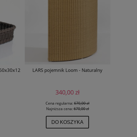
 60x30x12
LARS pojemnik Loom - Naturalny
LARS poje
340,00 zł
Cena regularna:
670,00 zł
Najniższa cena:
670,00 zł
DO KOSZYKA