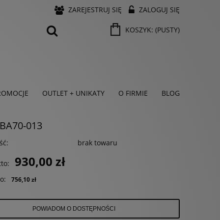
ZAREJESTRUJ SIĘ
ZALOGUJ SIĘ
KOSZYK:
(PUSTY)
ROMOCJE
OUTLET + UNIKATY
O FIRMIE
BLOG
GBA70-013
ść:
brak towaru
930,00 zł
to:
o:
756,10 zł
POWIADOM O DOSTĘPNOŚCI