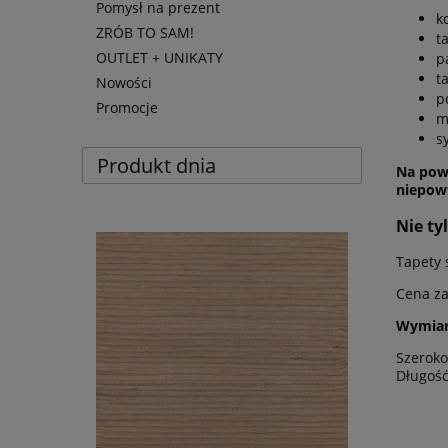
Pomysł na prezent
k
ZRÓB TO SAM!
t
OUTLET + UNIKATY
p
t
Nowości
p
Promocje
m
s
Produkt dnia
Na powi
niepowt
Nie ty
Tapety 
Cena za
Wymiar
Szerok
Długoś