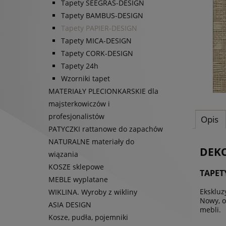
Tapety SEEGRAS-DESIGN
Tapety BAMBUS-DESIGN
Tapety PAPIER-DESIGN
Tapety MICA-DESIGN
Tapety CORK-DESIGN
Tapety 24h
Wzorniki tapet
MATERIAŁY PLECIONKARSKIE dla
majsterkowiczów i
profesjonalistów
Opis
PATYCZKI rattanowe do zapachów
NATURALNE materiały do
DEKO
wiązania
KOSZE sklepowe
TAPET
MEBLE wyplatane
Ekskluz
WIKLINA. Wyroby z wikliny
Nowy, o
ASIA DESIGN
mebli.
Kosze, pudła, pojemniki