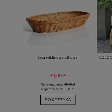
nowy
Taca wiklinowa 2B owal
COLONI
39,00 zł
 zł
Cena regularna:
49,00 zł
ł
Najniższa cena:
39,00 zł
DO KOSZYKA