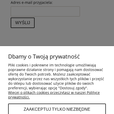
Adres e-mail przyjaciela:
WYŚLIJ
Dbamy o Twoją prywatność
REGULAMIN
Pliki cookies i pokrewne im technologie umożliwiają
poprawne działanie strony i pomagają nam dostosować
ZWROTY
ofertę do Twoich potrzeb. Możesz zaakceptować
wykorzystanie przez nas wszystkich tych plików i przejść
do sklepu lub dostosować użycie plików do swoich
preferencji, wybierając opcję "Dostosuj zgody".
REKLAMACJE
Więcej o plikach cookies przeczytasz w naszej Polityce
prywatności.
O FIRMIE
ZAAKCEPTUJ TYLKO NIEZBĘDNE