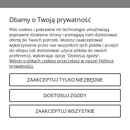
Dbamy o Twoją prywatność
REGULAMIN
Pliki cookies i pokrewne im technologie umożliwiają
poprawne działanie strony i pomagają nam dostosować
ZWROTY
ofertę do Twoich potrzeb. Możesz zaakceptować
wykorzystanie przez nas wszystkich tych plików i przejść
do sklepu lub dostosować użycie plików do swoich
preferencji, wybierając opcję "Dostosuj zgody".
REKLAMACJE
Więcej o plikach cookies przeczytasz w naszej Polityce
prywatności.
O FIRMIE
ZAAKCEPTUJ TYLKO NIEZBĘDNE
DOSTOSUJ ZGODY
ZAAKCEPTUJ WSZYSTKIE