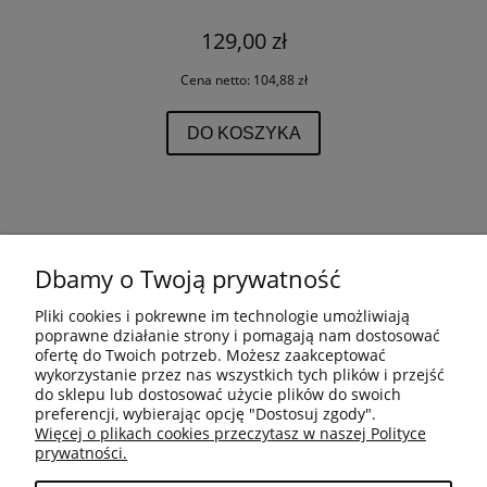
129,00 zł
Cena netto:
104,88 zł
DO KOSZYKA
Dbamy o Twoją prywatność
REGULAMIN
Pliki cookies i pokrewne im technologie umożliwiają
poprawne działanie strony i pomagają nam dostosować
ZWROTY
ofertę do Twoich potrzeb. Możesz zaakceptować
wykorzystanie przez nas wszystkich tych plików i przejść
do sklepu lub dostosować użycie plików do swoich
preferencji, wybierając opcję "Dostosuj zgody".
REKLAMACJE
Więcej o plikach cookies przeczytasz w naszej Polityce
prywatności.