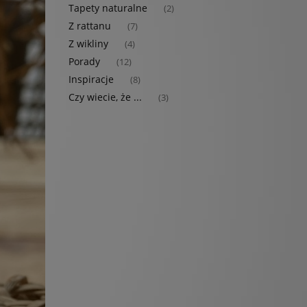
Tapety naturalne
(2)
Z rattanu
(7)
Z wikliny
(4)
Porady
(12)
Inspiracje
(8)
Czy wiecie, że ...
(3)