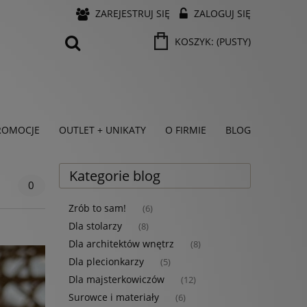
ZAREJESTRUJ SIĘ
ZALOGUJ SIĘ
KOSZYK:
(PUSTY)
ROMOCJE
OUTLET + UNIKATY
O FIRMIE
BLOG
Kategorie blog
0
Zrób to sam!
(6)
Dla stolarzy
(8)
Dla architektów wnętrz
(8)
Dla plecionkarzy
(5)
Dla majsterkowiczów
(12)
Surowce i materiały
(6)