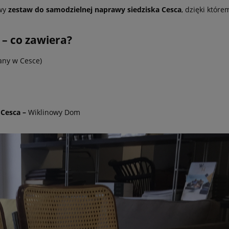
owy
zestaw do samodzielnej naprawy siedziska Cesca
, dzięki które
 – co zawiera?
any w Cesce)
 Cesca
–
Wiklinowy Dom